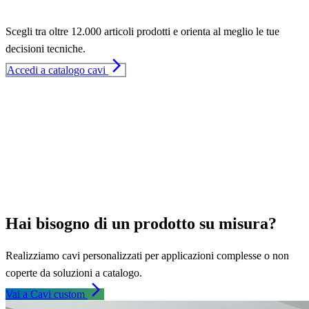
Scegli tra oltre 12.000 articoli prodotti e orienta al meglio le tue
decisioni tecniche.
arrow_forward_ios
Accedi a catalogo cavi
Hai bisogno di un prodotto su misura?
Realizziamo cavi personalizzati per applicazioni complesse o non
coperte da soluzioni a catalogo.
arrow_forward_ios
Vai a Cavi custom