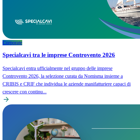
Corporate
Specialcavi tra le imprese Controvento 2026
Specialcavi entra ufficialmente nel gruppo delle imprese
Controvento 2026, la selezione curata da Nomisma insieme a
CRIBIS e CRIF che individua le aziende manifatturiere capaci di
crescere con continu...
arrow_forward