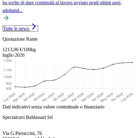
ha scelto di dare continuità al lavoro avviato negli ultimi anni,
adottand...
arrow_forward
arrow_forward_ios
Tutte le news
Torna al contenuto principale
Quotazione Rame
1213,96 €/100kg
luglio 2026
Dati indicativi senza valore contrattuale o finanziario
Specialcavi Baldassari Srl
Via G.Pieraccini, 76