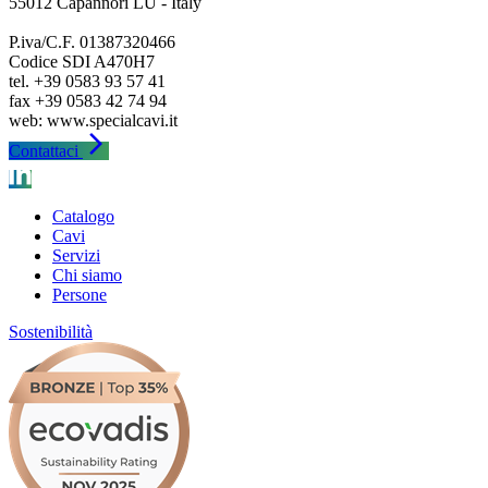
55012 Capannori LU - Italy
P.iva/C.F. 01387320466
Codice SDI A470H7
tel. +39 0583 93 57 41
fax +39 0583 42 74 94
arrow_forward_ios
Contattaci
Catalogo
Cavi
Servizi
Chi siamo
Persone
Sostenibilità