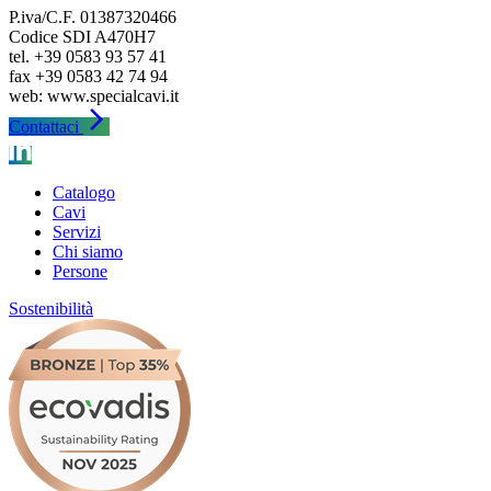
P.iva/C.F. 01387320466
Codice SDI A470H7
tel. +39 0583 93 57 41
fax +39 0583 42 74 94
arrow_forward_ios
Contattaci
Catalogo
Cavi
Servizi
Chi siamo
Persone
Sostenibilità