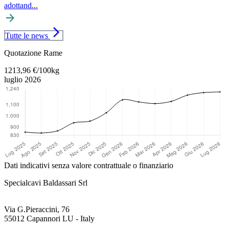
adottand...
arrow_forward
arrow_forward_ios
Tutte le news
Torna al contenuto principale
Quotazione Rame
1213,96 €/100kg
luglio 2026
Dati indicativi senza valore contrattuale o finanziario
Specialcavi Baldassari Srl
Via G.Pieraccini, 76
55012 Capannori LU - Italy