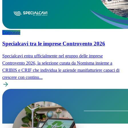
Corporate
Specialcavi tra le imprese Controvento 2026
Specialcavi entra ufficialmente nel gruppo delle imprese
Controvento 2026, la selezione curata da Nomisma insieme a
CRIBIS e CRIF che individua le aziende manifatturiere capaci di
crescere con continu...
arrow_forward