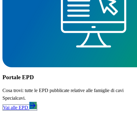
Portale EPD
Cosa trovi: tutte le EPD pubblicate relative alle famiglie di cavi
Specialcavi.
arrow_forward
Vai alle EPD