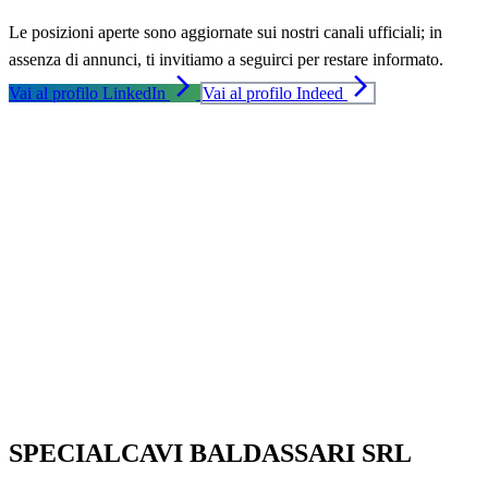
Le posizioni aperte sono aggiornate sui nostri canali ufficiali; in
assenza di annunci, ti invitiamo a seguirci per restare informato.
arrow_forward_ios
arrow_forward_ios
Vai al profilo LinkedIn
Vai al profilo Indeed
SPECIALCAVI BALDASSARI SRL