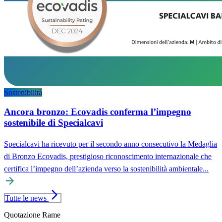
Sostenibilità
Ancora bronzo: Ecovadis conferma l’impegno
sostenibile di Specialcavi
Specialcavi ha ricevuto per il secondo anno consecutivo la Medaglia
di Bronzo Ecovadis, prestigioso riconoscimento internazionale che
certifica l’impegno dell’azienda verso la sostenibilità ambientale...
arrow_forward
arrow_forward_ios
Tutte le news
Torna al contenuto principale
Quotazione Rame