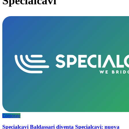
Specialcavi
Corporate
Specialcavi Baldassari diventa Specialcavi: nuova