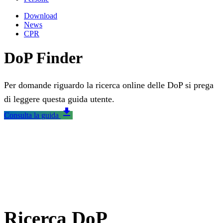
Download
News
CPR
DoP Finder
Per domande riguardo la ricerca online delle DoP si prega
di leggere questa guida utente.
download
Consulta la guida
Ricerca DoP