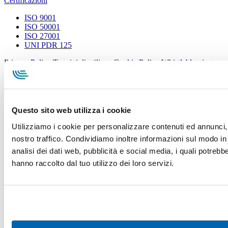
Certificazioni
ISO 9001
ISO 50001
ISO 27001
UNI PDR 125
Privacy Policy
Termini di utilizzo
Cookie Policy
Whistleblowing
Specialcavi Baldassari S.r.l. | Via G. Pieraccini, 76 | 55012
Capannori LUCCA | P.iva e Cod.Fisc. 01387320466 | CCIAA e
REA Lucca n. 137741 | Cap. Soc. 500.000 € i.v.
Questo sito web utilizza i cookie
Utilizziamo i cookie per personalizzare contenuti ed annunci, p
nostro traffico. Condividiamo inoltre informazioni sul modo in c
analisi dei dati web, pubblicità e social media, i quali potreb
hanno raccolto dal tuo utilizzo dei loro servizi.