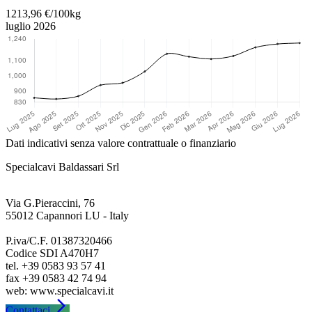
1213,96 €/100kg
luglio 2026
Dati indicativi senza valore contrattuale o finanziario
Specialcavi Baldassari Srl
Via G.Pieraccini, 76
55012 Capannori LU - Italy
P.iva/C.F. 01387320466
Codice SDI A470H7
tel. +39 0583 93 57 41
fax +39 0583 42 74 94
arrow_forward_ios
Contattaci