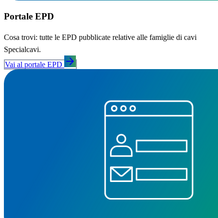
Portale EPD
Cosa trovi: tutte le EPD pubblicate relative alle famiglie di cavi
Specialcavi.
arrow_forward
Vai al portale EPD