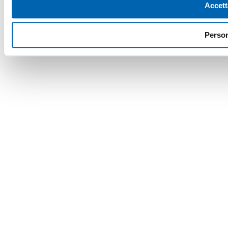
Accett
Person