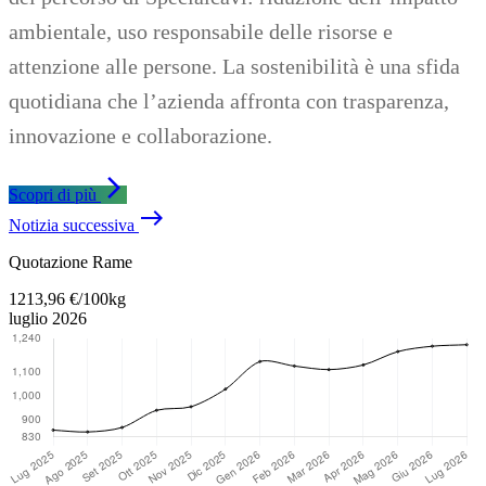
ambientale, uso responsabile delle risorse e
attenzione alle persone. La sostenibilità è una sfida
quotidiana che l’azienda affronta con trasparenza,
innovazione e collaborazione.
arrow_forward_ios
Scopri di più
east
Notizia successiva
Torna al contenuto principale
Quotazione Rame
1213,96 €/100kg
luglio 2026