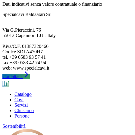
Dati indicativi senza valore contrattuale o finanziario
Specialcavi Baldassari Srl
Via G.Pieraccini, 76
55012 Capannori LU - Italy
P.iva/C.F. 01387320466
Codice SDI A470H7
tel. +39 0583 93 57 41
fax +39 0583 42 74 94
arrow_forward_ios
Contattaci
Catalogo
Cavi
Servizi
Chi siamo
Persone
Sostenibilità