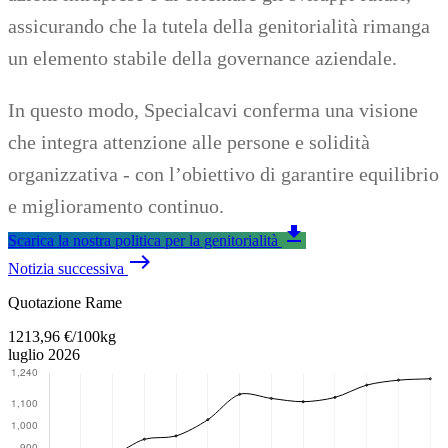
assicurando che la tutela della genitorialità rimanga
un elemento stabile della governance aziendale.
In questo modo, Specialcavi conferma una visione
che integra attenzione alle persone e solidità
organizzativa - con l’obiettivo di garantire equilibrio
e miglioramento continuo.
download
Scarica la nostra politica per la genitorialità
east
Notizia successiva
Torna al contenuto principale
Quotazione Rame
1213,96 €/100kg
luglio 2026