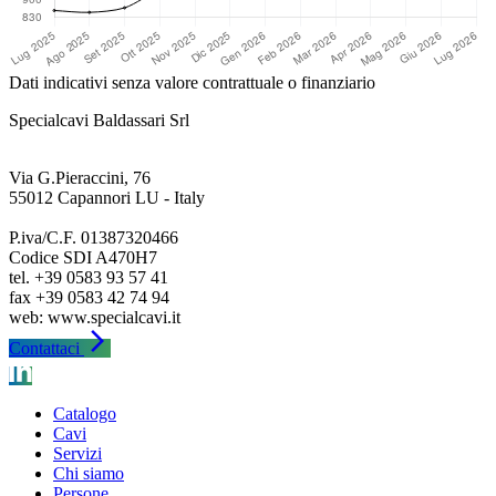
Dati indicativi senza valore contrattuale o finanziario
Specialcavi Baldassari Srl
Via G.Pieraccini, 76
55012 Capannori LU - Italy
P.iva/C.F. 01387320466
Codice SDI A470H7
tel. +39 0583 93 57 41
fax +39 0583 42 74 94
arrow_forward_ios
Contattaci
Catalogo
Cavi
Servizi
Chi siamo
Persone