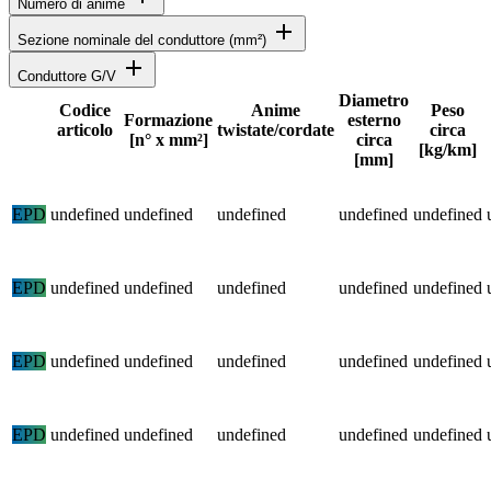
Numero di anime
add
Sezione nominale del conduttore (mm²)
add
Conduttore G/V
Diametro
Codice
Anime
Peso
Formazione
esterno
articolo
twistate/cordate
circa
Stato
[n° x mm²]
circa
[kg/km]
[mm]
Specifiche dettagliate del prodotto e dati tecnici
EPD
undefined
undefined
undefined
undefined
undefined
EPD
undefined
undefined
undefined
undefined
undefined
EPD
undefined
undefined
undefined
undefined
undefined
EPD
undefined
undefined
undefined
undefined
undefined