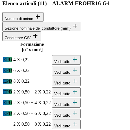
Elenco articoli (
11
)
–
ALARM FROHR16 G4
add
Numero di anime
add
Sezione nominale del conduttore (mm²)
add
Conduttore G/V
Formazione
Stato
Actions
[n° x mm²]
Specifiche dettagliate del prodotto e dati tecnici
add
EPD
4 X 0,22
Vedi tutto
add
EPD
6 X 0,22
Vedi tutto
add
EPD
8 X 0,22
Vedi tutto
add
EPD
2 X 0,50 + 2 X 0,22
Vedi tutto
add
EPD
2 X 0,50 + 4 X 0,22
Vedi tutto
add
EPD
2 X 0,50 + 6 X 0,22
Vedi tutto
add
2 X 0,50 + 8 X 0,22
Vedi tutto