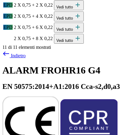
add
EPD
2 X 0,75 + 2 X 0,22
Vedi tutto
add
EPD
2 X 0,75 + 4 X 0,22
Vedi tutto
add
EPD
2 X 0,75 + 6 X 0,22
Vedi tutto
add
2 X 0,75 + 8 X 0,22
Vedi tutto
11 di 11 elementi mostrati
west
Indietro
ALARM FROHR16 G4
EN 50575:2014+A1:2016 Cca-s2,d0,a3