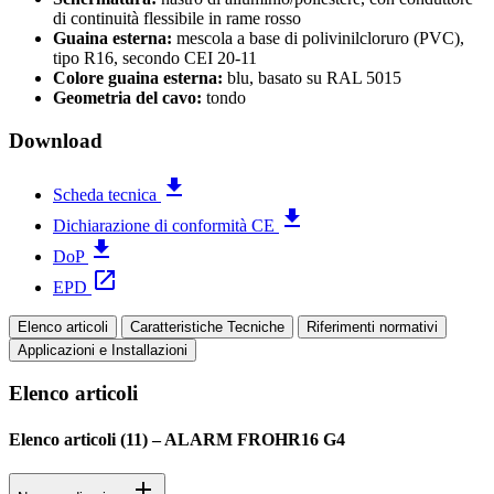
di continuità flessibile in rame rosso
Guaina esterna:
mescola a base di polivinilcloruro (PVC),
tipo R16, secondo CEI 20-11
Colore guaina esterna:
blu, basato su RAL 5015
Geometria del cavo:
tondo
Download
file_download
Scheda tecnica
file_download
Dichiarazione di conformità CE
file_download
DoP
open_in_new
EPD
Elenco articoli
Caratteristiche Tecniche
Riferimenti normativi
Applicazioni e Installazioni
Elenco articoli
Elenco articoli (
11
)
–
ALARM FROHR16 G4
add