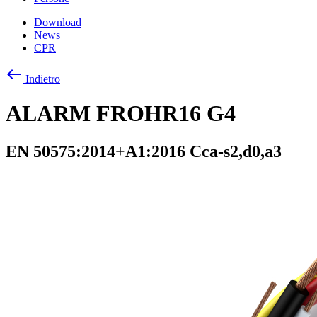
Download
News
CPR
west
Indietro
ALARM FROHR16 G4
EN 50575:2014+A1:2016 Cca-s2,d0,a3