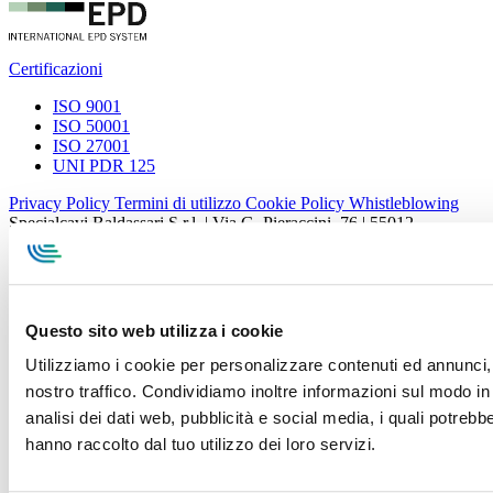
Certificazioni
ISO 9001
ISO 50001
ISO 27001
UNI PDR 125
Privacy Policy
Termini di utilizzo
Cookie Policy
Whistleblowing
Specialcavi Baldassari S.r.l. | Via G. Pieraccini, 76 | 55012
Capannori LUCCA | P.iva e Cod.Fisc. 01387320466 | CCIAA e
REA Lucca n. 137741 | Cap. Soc. 500.000 € i.v.
Questo sito web utilizza i cookie
Utilizziamo i cookie per personalizzare contenuti ed annunci, p
nostro traffico. Condividiamo inoltre informazioni sul modo in c
analisi dei dati web, pubblicità e social media, i quali potreb
hanno raccolto dal tuo utilizzo dei loro servizi.