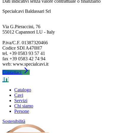
Dati indicativi senza valore contrattuale o finanziario
Specialcavi Baldassari Srl
Via G.Pieraccini, 76
55012 Capannori LU - Italy
P.iva/C.F. 01387320466
Codice SDI A470H7
tel. +39 0583 93 57 41
fax +39 0583 42 74 94
arrow_forward_ios
Contattaci
Catalogo
Cavi
Servizi
Chi siamo
Persone
Sostenibilità