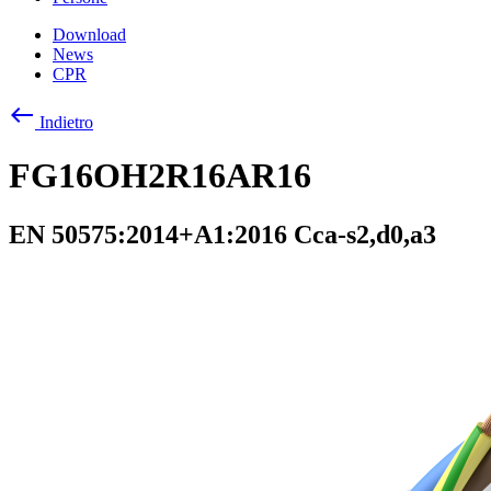
Download
News
CPR
west
Indietro
FG16OH2R16AR16
EN 50575:2014+A1:2016 Cca-s2,d0,a3