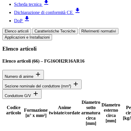
file_download
Scheda tecnica
file_download
Dichiarazione di conformità CE
file_download
DoP
Elenco articoli
Caratteristiche Tecniche
Riferimenti normativi
Applicazioni e Installazioni
Elenco articoli
Elenco articoli (
66
)
–
FG16OH2R16AR16
add
Numero di anime
add
Sezione nominale del conduttore (mm²)
add
Conduttore G/V
Diametro
Diametro
Codice
Anime
sotto
Pe
Formazione
esterno
articolo
twistate/cordate
armatura
ci
Stato
[n° x mm²]
circa
circa
[kg
[mm]
[mm]
Specifiche dettagliate del prodotto e dati tecnici