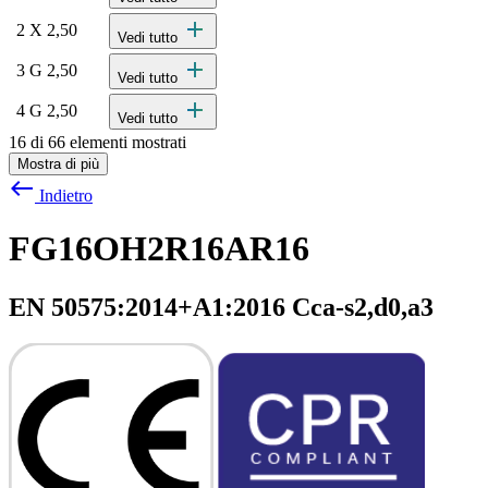
add
2 X 2,50
Vedi tutto
add
3 G 2,50
Vedi tutto
add
4 G 2,50
Vedi tutto
16 di 66 elementi mostrati
Mostra di più
west
Indietro
FG16OH2R16AR16
EN 50575:2014+A1:2016 Cca-s2,d0,a3