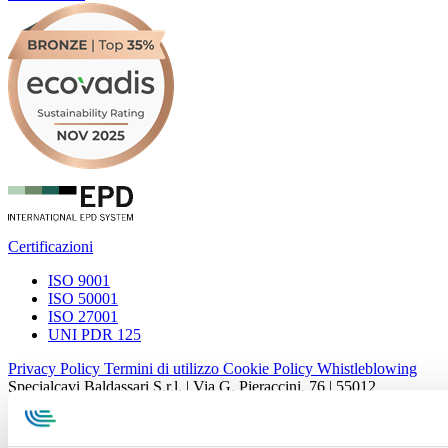
Certificazioni
ISO 9001
ISO 50001
ISO 27001
UNI PDR 125
Privacy Policy
Termini di utilizzo
Cookie Policy
Whistleblowing
Specialcavi Baldassari S.r.l. | Via G. Pieraccini, 76 | 55012
Capannori LUCCA | P.iva e Cod.Fisc. 01387320466 | CCIAA e
REA Lucca n. 137741 | Cap. Soc. 500.000 € i.v.