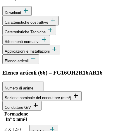
add
Download
add
Caratteristiche costruttive
add
Caratteristiche Tecniche
add
Riferimenti normativi
add
Applicazioni e Installazioni
remove
Elenco articoli
Elenco articoli (
66
)
–
FG16OH2R16AR16
add
Numero di anime
add
Sezione nominale del conduttore (mm²)
add
Conduttore G/V
Formazione
Stato
Actions
[n° x mm²]
Specifiche dettagliate del prodotto e dati tecnici
add
2 X 1,50