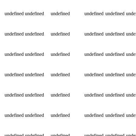
undefined
undefined
undefined
undefined
undefined
unde
undefined
undefined
undefined
undefined
undefined
unde
undefined
undefined
undefined
undefined
undefined
unde
undefined
undefined
undefined
undefined
undefined
unde
undefined
undefined
undefined
undefined
undefined
unde
undefined
undefined
undefined
undefined
undefined
unde
undefined
undefined
undefined
undefined
undefined
unde