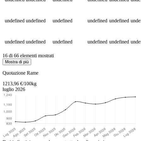
undefined
undefined
undefined
undefined
undefined
unde
undefined
undefined
undefined
undefined
undefined
unde
16 di 66 elementi mostrati
Mostra di più
Torna al contenuto principale
Quotazione Rame
1213,96 €/100kg
luglio 2026