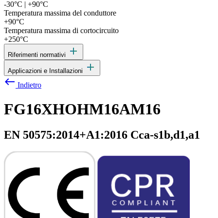
-30°C | +90°C
Temperatura massima del conduttore
+90°C
Temperatura massima di cortocircuito
+250°C
add
Riferimenti normativi
add
Applicazioni e Installazioni
west
Indietro
FG16XHOHM16AM16
EN 50575:2014+A1:2016 Cca-s1b,d1,a1