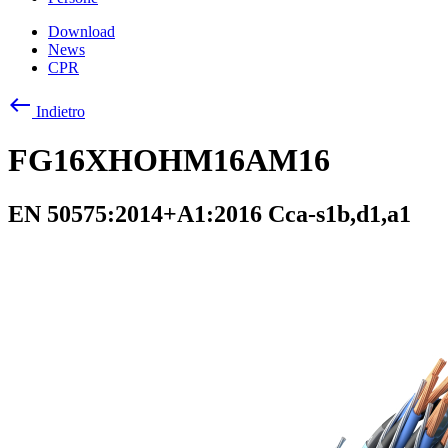
Download
News
CPR
west
Indietro
FG16XHOHM16AM16
EN 50575:2014+A1:2016 Cca-s1b,d1,a1