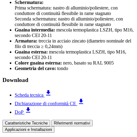
Schermatura:
Prima schermatura: nastro di alluminio/poliestere, con
conduttore di continuità flessibile in rame stagnato
Seconda schermatura: nastro di alluminio/poliestere, con
conduttore di continuità flessibile in rame stagnato
Guaina intermedia:
mescola termoplastica LSZH, tipo M16,
secondo CEI 20-11
Armatura:
treccia in acciaio zincato (diametro nominale del
filo di treccia ≥ 0,24mm)
Guaina esterna:
mescola termoplastica LSZH, tipo M16,
secondo CEI 20-11
Colore guaina esterna:
nero, basato su RAL 9005
Geometria del cavo:
tondo
Download
file_download
Scheda tecnica
file_download
Dichiarazione di conformità CE
file_download
DoP
Caratteristiche Tecniche
Riferimenti normativi
Applicazioni e Installazioni