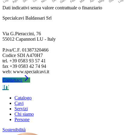
Dati indicativi senza valore contrattuale o finanziario
Specialcavi Baldassari Srl
Via G.Pieraccini, 76
55012 Capannori LU - Italy
P.iva/C.F. 01387320466
Codice SDI A470H7
tel. +39 0583 93 57 41
fax +39 0583 42 74 94
arrow_forward_ios
Contattaci
Catalogo
Cavi
Servizi
Chi siamo
Persone
Sostenibilità