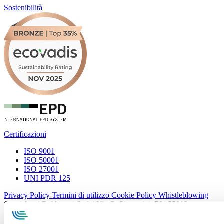
Sostenibilità
Certificazioni
ISO 9001
ISO 50001
ISO 27001
UNI PDR 125
Privacy Policy
Termini di utilizzo
Cookie Policy
Whistleblowing
Specialcavi Baldassari S.r.l. | Via G. Pieraccini, 76 | 55012
Capannori LUCCA | P.iva e Cod.Fisc. 01387320466 | CCIAA e
REA Lucca n. 137741 | Cap. Soc. 500.000 € i.v.