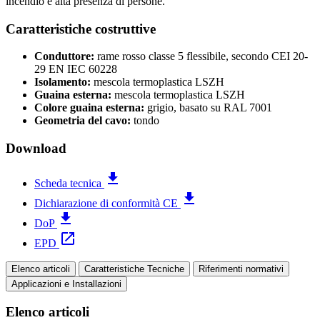
incendio e alta presenza di persone.
Caratteristiche costruttive
Conduttore:
rame rosso classe 5 flessibile, secondo CEI 20-
29 EN IEC 60228
Isolamento:
mescola termoplastica LSZH
Guaina esterna:
mescola termoplastica LSZH
Colore guaina esterna:
grigio, basato su RAL 7001
Geometria del cavo:
tondo
Download
file_download
Scheda tecnica
file_download
Dichiarazione di conformità CE
file_download
DoP
open_in_new
EPD
Elenco articoli
Caratteristiche Tecniche
Riferimenti normativi
Applicazioni e Installazioni
Elenco articoli