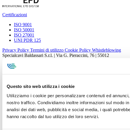
Certificazioni
ISO 9001
ISO 50001
ISO 27001
UNI PDR 125
Privacy Policy
Termini di utilizzo
Cookie Policy
Whistleblowing
Specialcavi Baldassari S.r.l. | Via G. Pieraccini, 76 | 55012
Capannori LUCCA | P.iva e Cod.Fisc. 01387320466 | CCIAA e
REA Lucca n. 137741 | Cap. Soc. 500.000 € i.v.
Questo sito web utilizza i cookie
Utilizziamo i cookie per personalizzare contenuti ed annunci, p
nostro traffico. Condividiamo inoltre informazioni sul modo in c
analisi dei dati web, pubblicità e social media, i quali potreb
hanno raccolto dal tuo utilizzo dei loro servizi.