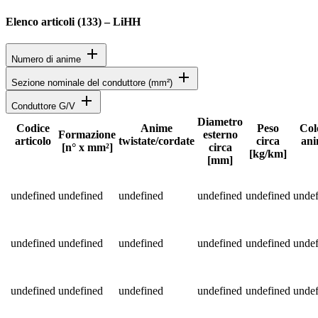
Elenco articoli (
133
)
–
LiHH
add
Numero di anime
add
Sezione nominale del conduttore (mm²)
add
Conduttore G/V
Diametro
Codice
Anime
Peso
Col
Formazione
esterno
articolo
twistate/cordate
circa
an
Stato
[n° x mm²]
circa
[kg/km]
[mm]
Specifiche dettagliate del prodotto e dati tecnici
undefined
undefined
undefined
undefined
undefined
undef
undefined
undefined
undefined
undefined
undefined
undef
undefined
undefined
undefined
undefined
undefined
undef