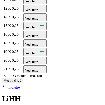
Vedi tutto
add
12 X 0,25
Vedi tutto
add
14 X 0,25
Vedi tutto
add
15 X 0,25
Vedi tutto
add
16 X 0,25
Vedi tutto
add
18 X 0,25
Vedi tutto
add
19 X 0,25
Vedi tutto
add
20 X 0,25
Vedi tutto
add
21 X 0,25
Vedi tutto
16 di 133 elementi mostrati
Mostra di più
west
Indietro
LiHH