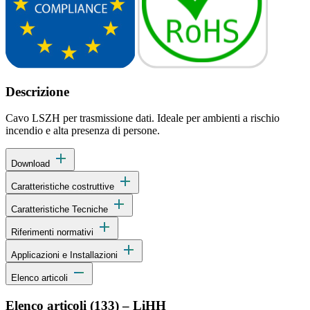
Descrizione
Cavo LSZH per trasmissione dati. Ideale per ambienti a rischio
incendio e alta presenza di persone.
add
Download
add
Caratteristiche costruttive
add
Caratteristiche Tecniche
add
Riferimenti normativi
add
Applicazioni e Installazioni
remove
Elenco articoli
Elenco articoli (
133
)
–
LiHH