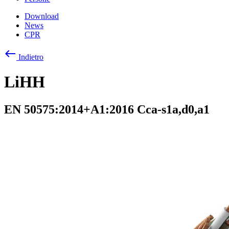
Download
News
CPR
west
Indietro
LiHH
EN 50575:2014+A1:2016 Cca-s1a,d0,a1