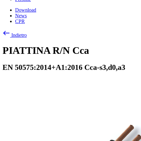
Download
News
CPR
west
Indietro
PIATTINA R/N Cca
EN 50575:2014+A1:2016 Cca-s3,d0,a3