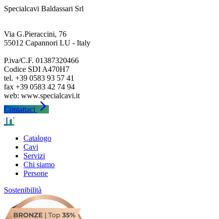
Specialcavi Baldassari Srl
Via G.Pieraccini, 76
55012 Capannori LU - Italy
P.iva/C.F. 01387320466
Codice SDI A470H7
tel. +39 0583 93 57 41
fax +39 0583 42 74 94
arrow_forward_ios
Contattaci
Catalogo
Cavi
Servizi
Chi siamo
Persone
Sostenibilità