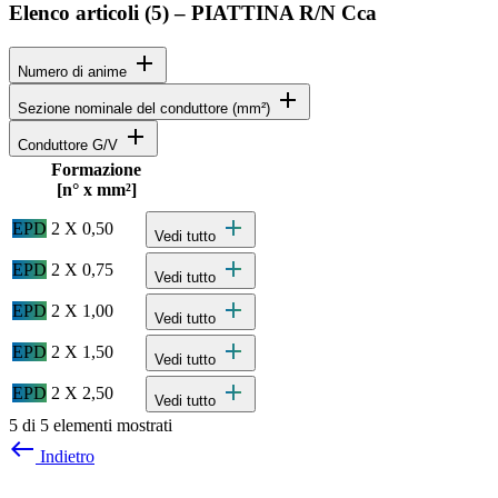
Elenco articoli (
5
)
–
PIATTINA R/N Cca
add
Numero di anime
add
Sezione nominale del conduttore (mm²)
add
Conduttore G/V
Formazione
Stato
Actions
[n° x mm²]
Specifiche dettagliate del prodotto e dati tecnici
add
EPD
2 X 0,50
Vedi tutto
add
EPD
2 X 0,75
Vedi tutto
add
EPD
2 X 1,00
Vedi tutto
add
EPD
2 X 1,50
Vedi tutto
add
EPD
2 X 2,50
Vedi tutto
5 di 5 elementi mostrati
west
Indietro