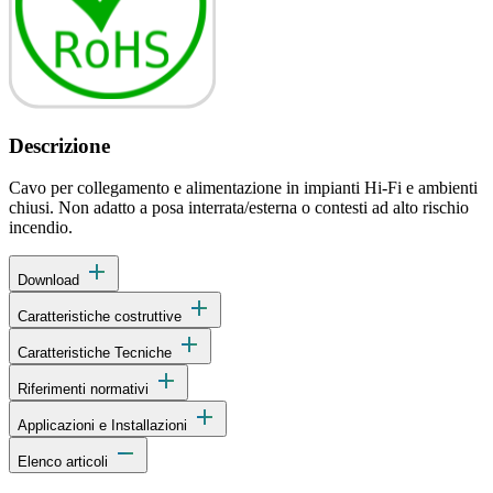
Descrizione
Cavo per collegamento e alimentazione in impianti Hi-Fi e ambienti
chiusi. Non adatto a posa interrata/esterna o contesti ad alto rischio
incendio.
add
Download
add
Caratteristiche costruttive
add
Caratteristiche Tecniche
add
Riferimenti normativi
add
Applicazioni e Installazioni
remove
Elenco articoli