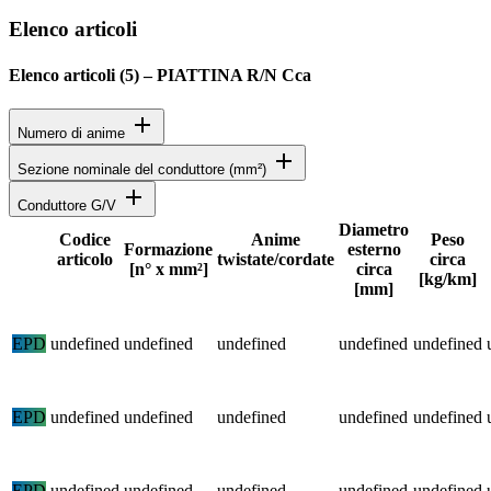
Elenco articoli
Elenco articoli (
5
)
–
PIATTINA R/N Cca
add
Numero di anime
add
Sezione nominale del conduttore (mm²)
add
Conduttore G/V
Diametro
Codice
Anime
Peso
Formazione
esterno
articolo
twistate/cordate
circa
Stato
[n° x mm²]
circa
[kg/km]
[mm]
Specifiche dettagliate del prodotto e dati tecnici
EPD
undefined
undefined
undefined
undefined
undefined
EPD
undefined
undefined
undefined
undefined
undefined
EPD
undefined
undefined
undefined
undefined
undefined