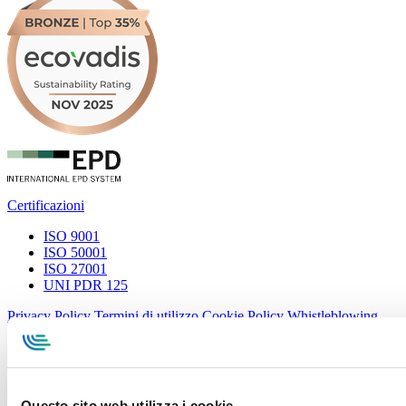
Certificazioni
ISO 9001
ISO 50001
ISO 27001
UNI PDR 125
Privacy Policy
Termini di utilizzo
Cookie Policy
Whistleblowing
Specialcavi Baldassari S.r.l. | Via G. Pieraccini, 76 | 55012
Capannori LUCCA | P.iva e Cod.Fisc. 01387320466 | CCIAA e
REA Lucca n. 137741 | Cap. Soc. 500.000 € i.v.
Questo sito web utilizza i cookie