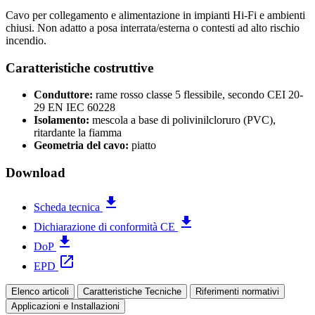
Cavo per collegamento e alimentazione in impianti Hi-Fi e ambienti
chiusi. Non adatto a posa interrata/esterna o contesti ad alto rischio
incendio.
Caratteristiche costruttive
Conduttore:
rame rosso classe 5 flessibile, secondo CEI 20-
29 EN IEC 60228
Isolamento:
mescola a base di polivinilcloruro (PVC),
ritardante la fiamma
Geometria del cavo:
piatto
Download
file_download
Scheda tecnica
file_download
Dichiarazione di conformità CE
file_download
DoP
open_in_new
EPD
Elenco articoli
Caratteristiche Tecniche
Riferimenti normativi
Applicazioni e Installazioni