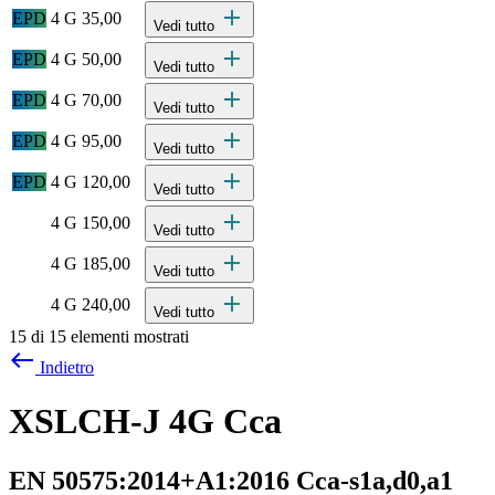
add
EPD
4 G 35,00
Vedi tutto
add
EPD
4 G 50,00
Vedi tutto
add
EPD
4 G 70,00
Vedi tutto
add
EPD
4 G 95,00
Vedi tutto
add
EPD
4 G 120,00
Vedi tutto
add
4 G 150,00
Vedi tutto
add
4 G 185,00
Vedi tutto
add
4 G 240,00
Vedi tutto
15 di 15 elementi mostrati
west
Indietro
XSLCH-J 4G Cca
EN 50575:2014+A1:2016 Cca-s1a,d0,a1