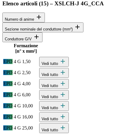
Elenco articoli (
15
)
–
XSLCH-J 4G_CCA
add
Numero di anime
add
Sezione nominale del conduttore (mm²)
add
Conduttore G/V
Formazione
Stato
Actions
[n° x mm²]
Specifiche dettagliate del prodotto e dati tecnici
add
EPD
4 G 1,50
Vedi tutto
add
EPD
4 G 2,50
Vedi tutto
add
EPD
4 G 4,00
Vedi tutto
add
EPD
4 G 6,00
Vedi tutto
add
EPD
4 G 10,00
Vedi tutto
add
EPD
4 G 16,00
Vedi tutto
add
EPD
4 G 25,00
Vedi tutto