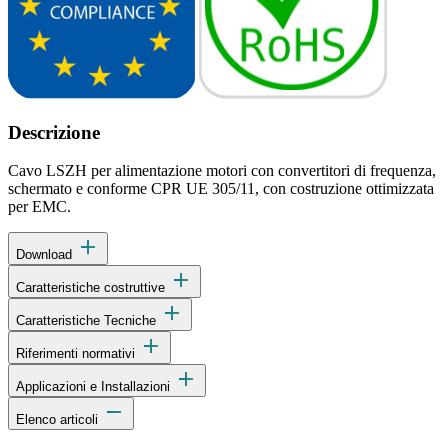
Descrizione
Cavo LSZH per alimentazione motori con convertitori di frequenza,
schermato e conforme CPR UE 305/11, con costruzione ottimizzata
per EMC.
add
Download
add
Caratteristiche costruttive
add
Caratteristiche Tecniche
add
Riferimenti normativi
add
Applicazioni e Installazioni
remove
Elenco articoli