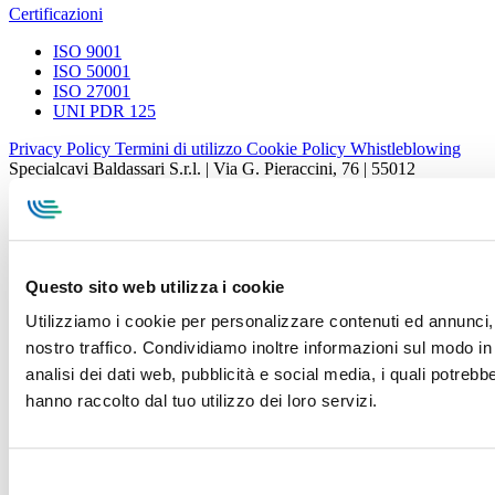
Certificazioni
ISO 9001
ISO 50001
ISO 27001
UNI PDR 125
Privacy Policy
Termini di utilizzo
Cookie Policy
Whistleblowing
Specialcavi Baldassari S.r.l. | Via G. Pieraccini, 76 | 55012
Capannori LUCCA | P.iva e Cod.Fisc. 01387320466 | CCIAA e
REA Lucca n. 137741 | Cap. Soc. 500.000 € i.v.
Questo sito web utilizza i cookie
Utilizziamo i cookie per personalizzare contenuti ed annunci, p
nostro traffico. Condividiamo inoltre informazioni sul modo in c
analisi dei dati web, pubblicità e social media, i quali potreb
hanno raccolto dal tuo utilizzo dei loro servizi.