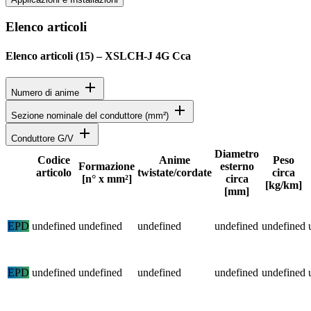
Elenco articoli
Elenco articoli (
15
)
–
XSLCH-J 4G Cca
add
Numero di anime
add
Sezione nominale del conduttore (mm²)
add
Conduttore G/V
Diametro
Codice
Anime
Peso
Formazione
esterno
articolo
twistate/cordate
circa
Stato
[n° x mm²]
circa
[kg/km]
[mm]
Specifiche dettagliate del prodotto e dati tecnici
EPD
undefined
undefined
undefined
undefined
undefined
EPD
undefined
undefined
undefined
undefined
undefined