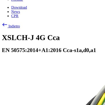
Download
News
CPR
west
Indietro
XSLCH-J 4G Cca
EN 50575:2014+A1:2016 Cca-s1a,d0,a1