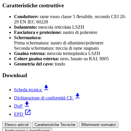
Caratteristiche costruttive
Conduttore:
rame rosso classe 5 flessibile, secondo CEI 20-
29 EN IEC 60228
Isolamento:
mescola reticolata LSZH
Fasciatura e protezione:
nastro di poliestere
Schermatura:
Prima schermatura: nastro di alluminio/poliestere
Seconda schermatura: treccia di rame stagnato
Guaina esterna:
mescola termoplastica LSZH
Colore guaina esterna:
nero, basato su RAL 9005
Geometria del cavo:
tondo
Download
file_download
Scheda tecnica
file_download
Dichiarazione di conformità CE
file_download
DoP
open_in_new
EPD
Elenco articoli
Caratteristiche Tecniche
Riferimenti normativi
Applicazioni e Installazioni