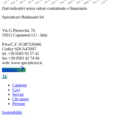
Dati indicativi senza valore contrattuale o finanziario
Specialcavi Baldassari Srl
Via G.Pieraccini, 76
55012 Capannori LU - Italy
P.iva/C.F. 01387320466
Codice SDI A470H7
tel. +39 0583 93 57 41
fax +39 0583 42 74 94
arrow_forward_ios
Contattaci
Catalogo
Cavi
Servizi
Chi siamo
Persone
Sostenibilità