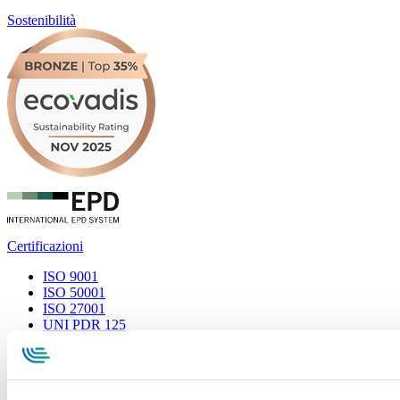
Sostenibilità
Certificazioni
ISO 9001
ISO 50001
ISO 27001
UNI PDR 125
Privacy Policy
Termini di utilizzo
Cookie Policy
Whistleblowing
Specialcavi Baldassari S.r.l. | Via G. Pieraccini, 76 | 55012
Capannori LUCCA | P.iva e Cod.Fisc. 01387320466 | CCIAA e