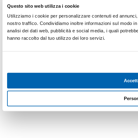
REA Lucca n. 137741 | Cap. Soc. 500.000 € i.v.
Questo sito web utilizza i cookie
Utilizziamo i cookie per personalizzare contenuti ed annunci, p
nostro traffico. Condividiamo inoltre informazioni sul modo in c
analisi dei dati web, pubblicità e social media, i quali potreb
hanno raccolto dal tuo utilizzo dei loro servizi.
Accett
Person