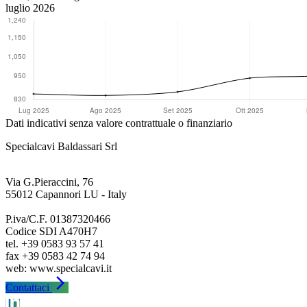
luglio 2026
Dati indicativi senza valore contrattuale o finanziario
Specialcavi Baldassari Srl
Via G.Pieraccini, 76
55012 Capannori LU - Italy
P.iva/C.F. 01387320466
Codice SDI A470H7
tel. +39 0583 93 57 41
fax +39 0583 42 74 94
arrow_forward_ios
Contattaci